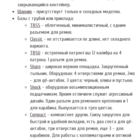
закрывающийся контейнер.
Шарнир
- присутствует только в складных моделях.
Базы с трубой или приклада:
TBSS
- облегченный, минималистичный, с одним
разъемом для ремня.
Classic
- не отстраивается по длине, нет складного
варианта.
TBSU
- встроенный патронташ 12 калибра на 4
патрона. 1 разъем для ремня.
Sharp
- широкая верхняя площадка. Закругленный
тыльник. Оборудован: 4 отверстиями для ремня, 2мя
- для qd-антабок. 3 цвета: черный, олива и пустыня.
Shock
- оборудован восьмипозиционным
подщечником. Ярким отличием служит агрессивный
дизайн. Один разъем для ременного крепления и 1
для карабина. Выпускается в трех цветах.
Compact
- компактнее других. Снизу закруглен для
быстрой и удобной вкладки, есть два слота для qd-
антабок, три отверстия для ремня, еще 3 - для
карабинов. Для работы с коллиматорами и оптикой