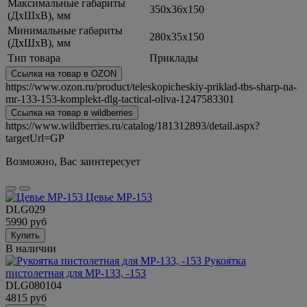
Максимальные габариты
350х36х150
(ДхШхВ), мм
Минимальные габариты
280х35х150
(ДхШхВ), мм
Тип товара
Приклады
Ссылка на товар в OZON
https://www.ozon.ru/product/teleskopicheskiy-priklad-tbs-sharp-na-
mr-133-153-komplekt-dlg-tactical-oliva-1247583301
Ссылка на товар в wildberries
https://www.wildberries.ru/catalog/181312893/detail.aspx?
targetUrl=GP
Возможно, Вас заинтересует
Цевье МР-153
DLG029
5990 руб
Купить
В наличии
Рукоятка
пистолетная для МР-133, -153
DLG080104
4815 руб