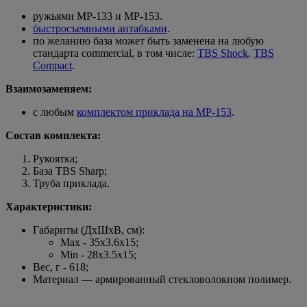
ружьями МР-133 и МР-153.
быстросъемными антабками
.
по желанию база может быть заменена на любую
стандарта commercial, в том числе:
TBS Shock
,
TBS
Compact
.
Взаимозаменяем:
с любым
комплектом приклада на МР-153
.
Состав комплекта:
Рукоятка;
База TBS Sharp;
Труба приклада.
Характеристики:
Габариты (ДхШхВ, см):
Max - 35x3.6x15;
Min - 28x3.5x15;
Вес, г - 618;
Материал — армированный стекловолокном полимер.