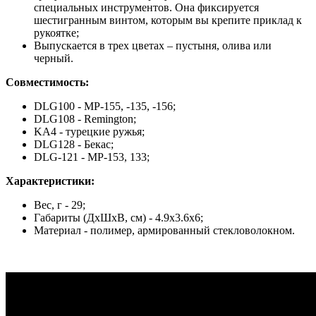
специальных инструментов. Она фиксируется
шестигранным винтом, которым вы крепите приклад к
рукоятке;
Выпускается в трех цветах – пустыня, олива или
черный.
Совместимость:
DLG100 - МР-155, -135, -156;
DLG108 - Remington;
KA4 - турецкие ружья;
DLG128 - Бекас;
DLG-121 - МР-153, 133;
Характеристики:
Вес, г - 29;
Габариты (ДхШхВ, см) - 4.9х3.6х6;
Материал - полимер, армированный стекловолокном.