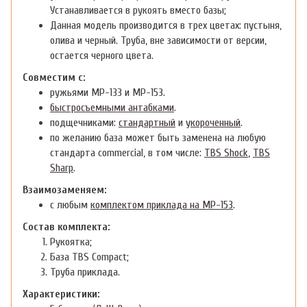
Устанавливается в рукоять вместо базы;
Данная модель производится в трех цветах: пустыня,
олива и черный. Труба, вне зависимости от версии,
остается черного цвета.
Совместим с:
ружьями МР-133 и МР-153.
быстросъемными антабками
.
подщечниками:
стандартный
и
укороченный
.
по желанию база может быть заменена на любую
стандарта commercial, в том числе:
TBS Shock
,
TBS
Sharp
.
Взаимозаменяем:
с любым
комплектом приклада на МР-153
.
Состав комплекта:
Рукоятка;
База TBS Compact;
Труба приклада.
Характеристики: