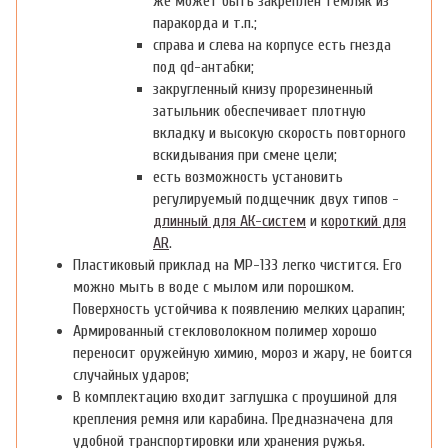
же может быть закреплен темляк из
паракорда и т.п.;
справа и слева на корпусе есть гнезда
под qd-антабки;
закругленный книзу прорезиненный
затыльник обеспечивает плотную
вкладку и высокую скорость повторного
вскидывания при смене цели;
есть возможность установить
регулируемый подщечник двух типов -
длинный для АК-систем
и
короткий для
AR
.
Пластиковый приклад на МР-133 легко чистится. Его
можно мыть в воде с мылом или порошком.
Поверхность устойчива к появлению мелких царапин;
Армированный стекловолокном полимер хорошо
переносит оружейную химию, мороз и жару, не боится
случайных ударов;
В комплектацию входит заглушка с проушиной для
крепления ремня или карабина. Предназначена для
удобной транспортировки или хранения ружья.