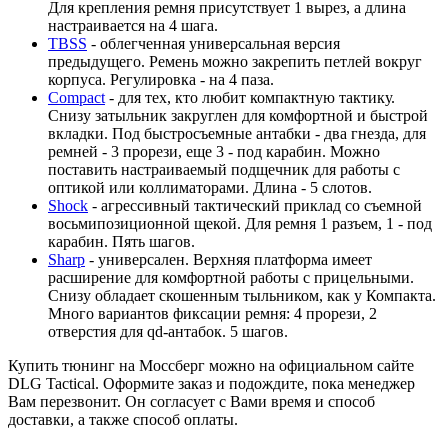
Для крепления ремня присутствует 1 вырез, а длина
настраивается на 4 шага.
TBSS
- облегченная универсальная версия
предыдущего. Ремень можно закрепить петлей вокруг
корпуса. Регулировка - на 4 паза.
Compact
- для тех, кто любит компактную тактику.
Снизу затыльник закруглен для комфортной и быстрой
вкладки. Под быстросъемные антабки - два гнезда, для
ремней - 3 прорези, еще 3 - под карабин. Можно
поставить настраиваемый подщечник для работы с
оптикой или коллиматорами. Длина - 5 слотов.
Shock
- агрессивный тактический приклад со съемной
восьмипозиционной щекой. Для ремня 1 разъем, 1 - под
карабин. Пять шагов.
Sharp
- универсален. Верхняя платформа имеет
расширение для комфортной работы с прицельными.
Снизу обладает скошенным тыльником, как у Компакта.
Много вариантов фиксации ремня: 4 прорези, 2
отверстия для qd-антабок. 5 шагов.
Купить тюнинг на Моссберг можно на официальном сайте
DLG Tactical. Оформите заказ и подождите, пока менеджер
Вам перезвонит. Он согласует с Вами время и способ
доставки, а также способ оплаты.