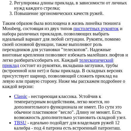
Регулировка длины приклада, в зависимости от личных
нужд каждого стрелка;
Повышение эргономических качеств ружей.
Таким образом была воплощена в жизнь линейка тюнинга
Mossberg, состоящая из двух типов
пистолетных рукояток
и
набора различных прикладов, позволяющих выбрать
идеальный вариант для любой ситуации. Рукояти, помимо
своей основной функции, также выполняют роль
переходников для установки "телескопов". Надежные
винтовые крепления позволяют избежать малейших люфтов и
легко разбирать\собирать их. Каждый
телескопический
приклад
состоит из рукоятки, вкладыша-заглушки, трубы
(встроенной или нет) и базы приклада. В складных версиях
присутствует шарнир, позволяющий сложить приклад на
левую или правую сторону. Ниже мы расскажем подробнее о
каждой версии:
Classic
- нестареющая классика. Устойчив к
температурным воздействиям, легко моется, но
дополнительного функционала не имеет. По сути это
обычное пластиковое "весло". Длину не меняет. Есть
возможность дополнительно установить складной узел.
TBSU
- идеально подойдет для владельцев ружей 12
калибра - под 4 патрона есть встроенный патронташ.