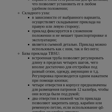
что позволяет установить ее в любом
удобном положении;
Складного узла:
в зависимости от выбранного варианта,
осуществляет складывание приклада на
правую или левую сторону;
приклад фиксируется в сложенном
положении и не мешает транспортировке и
эксплуатации;
является съемной деталью. Приклад можно
использовать как с ним, так и без него;
Базы приклада TBSU:
встроенная труба позволяет регулировать
длину в пределах четырех шагов, чего
вполне достаточно для отстройки под
разный сезон, одежду, амуницию и т.д.
Регулировка производится одним нажатием
при помощи кнопки;
четыре отверстия в корпусе предназначены
для размещения патронов 12 калибра, чтобы
они всегда были под рукой;
два отверстия в нижней части приклада
позволяют закрепить шнур, карабин или
ременную петлю, если использование qd-
антабок не удобно стрелку;