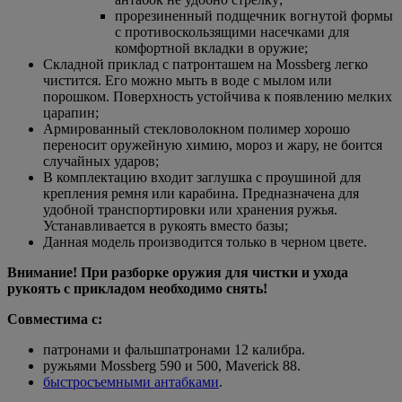
прорезиненный подщечник вогнутой формы
с противоскользящими насечками для
комфортной вкладки в оружие;
Складной приклад с патронташем на Mossberg легко
чистится. Его можно мыть в воде с мылом или
порошком. Поверхность устойчива к появлению мелких
царапин;
Армированный стекловолокном полимер хорошо
переносит оружейную химию, мороз и жару, не боится
случайных ударов;
В комплектацию входит заглушка с проушиной для
крепления ремня или карабина. Предназначена для
удобной транспортировки или хранения ружья.
Устанавливается в рукоять вместо базы;
Данная модель производится только в черном цвете.
Внимание! При разборке оружия для чистки и ухода
рукоять с прикладом необходимо снять!
Совместима с:
патронами и фальшпатронами 12 калибра.
ружьями
Mossberg 590 и 500, Maverick 88
.
быстросъемными антабками
.