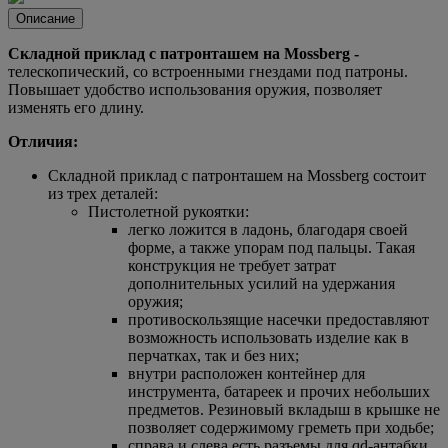
Описание
Складной приклад с патронташем на Mossberg -
телескопический, со встроенными гнездами под патроны.
Повышает удобство использования оружия, позволяет
изменять его длину.
Отличия:
Складной приклад с патронташем на Mossberg состоит
из трех деталей:
Пистолетной рукоятки:
легко ложится в ладонь, благодаря своей
форме, а также упорам под пальцы. Такая
конструкция не требует затрат
дополнительных усилий на удержания
оружия;
противоскользящие насечки предоставляют
возможность использовать изделие как в
перчатках, так и без них;
внутри расположен контейнер для
инструмента, батареек и прочих небольших
предметов. Резиновый вкладыш в крышке не
позволяет содержимому греметь при ходьбе;
справа и слева есть разъемы для qd-антабки,