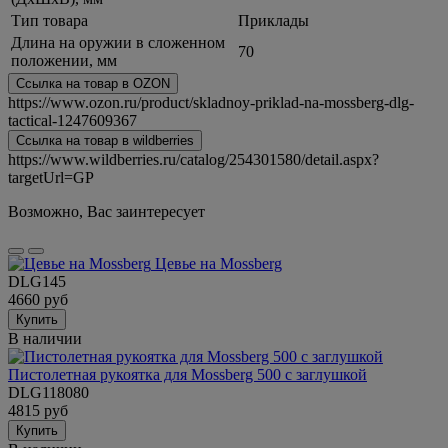
Тип товара
Приклады
Длина на оружии в сложенном
70
положении, мм
Ссылка на товар в OZON
https://www.ozon.ru/product/skladnoy-priklad-na-mossberg-dlg-
tactical-1247609367
Ссылка на товар в wildberries
https://www.wildberries.ru/catalog/254301580/detail.aspx?
targetUrl=GP
Возможно, Вас заинтересует
Цевье на Mossberg
DLG145
4660 руб
Купить
В наличии
Пистолетная рукоятка для Mossberg 500 с заглушкой
DLG118080
4815 руб
Купить