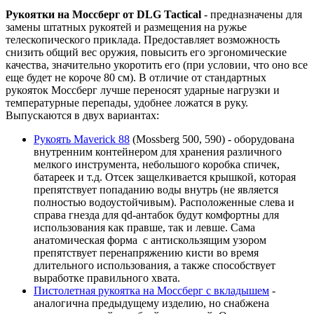
Рукоятки на Моссберг от DLG Tactical
- предназначены для
замены штатных рукоятей и размещения на ружье
телескопического приклада. Предоставляет возможность
снизить общий вес оружия, повысить его эргономические
качества, значительно укоротить его (при условии, что оно все
еще будет не короче 80 см). В отличие от стандартных
рукояток Моссберг лучше переносят ударные нагрузки и
температурные перепады, удобнее ложатся в руку.
Выпускаются в двух вариантах:
Рукоять Maverick 88
(Mossberg 500, 590) - оборудована
внутренним контейнером для хранения различного
мелкого инструмента, небольшого коробка спичек,
батареек и т.д. Отсек защелкивается крышкой, которая
препятствует попаданию воды внутрь (не является
полностью водоустойчивым). Расположенные слева и
справа гнезда для qd-антабок будут комфортны для
использования как правше, так и левше. Сама
анатомическая форма с антискользящим узором
препятствует перенапряжению кисти во время
длительного использования, а также способствует
выработке правильного хвата.
Пистолетная рукоятка на Моссберг с вкладышем
-
аналогична предыдущему изделию, но снабжена