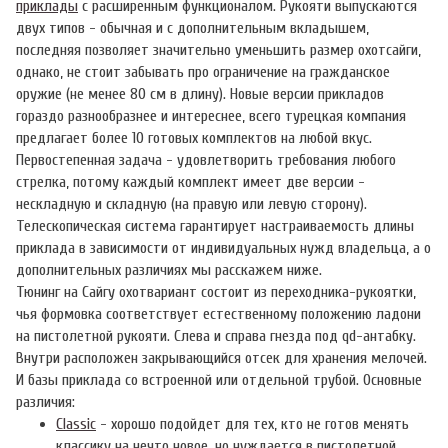
приклады
с расширенным функционалом. Рукояти выпускаются
двух типов - обычная и с дополнительным вкладышем,
последняя позволяет значительно уменьшить размер охотсайги,
однако, не стоит забывать про ограничение на гражданское
оружие (не менее 80 см в длину). Новые версии прикладов
гораздо разнообразнее и интереснее, всего турецкая компания
предлагает более 10 готовых комплектов на любой вкус.
Первостепенная задача - удовлетворить требования любого
стрелка, потому каждый комплект имеет две версии -
нескладную и складную (на правую или левую сторону).
Телескопическая система гарантирует настраиваемость длины
приклада в зависимости от индивидуальных нужд владельца, а о
дополнительных различиях мы расскажем ниже.
Тюнинг на Сайгу охотвариант состоит из переходника-рукоятки,
чья формовка соответствует естественному положению ладони
на пистолетной рукояти. Слева и справа гнезда под qd-антабку.
Внутри расположен закрывающийся отсек для хранения мелочей.
И базы приклада со встроенной или отдельной трубой. Основные
различия:
Classic
- хорошо подойдет для тех, кто не готов менять
классику на нечто новое, но нуждается в пистолетной