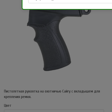
Пистолетная рукоятка на охотничью Сайгу с вкладышем для
крепления ремня.
Цвет