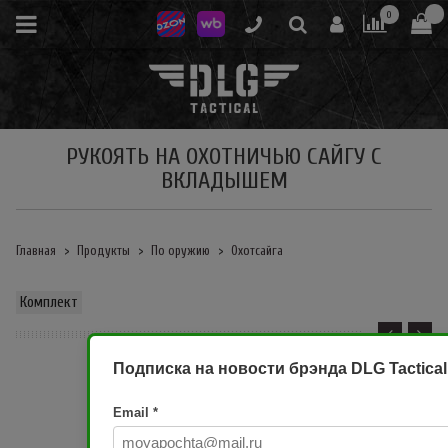
0
РУКОЯТЬ НА ОХОТНИЧЬЮ САЙГУ С
ВКЛАДЫШЕМ
Главная
Продукты
По оружию
Охотсайга
Комплект
Подписка на новости брэнда DLG Tactical
Email
*