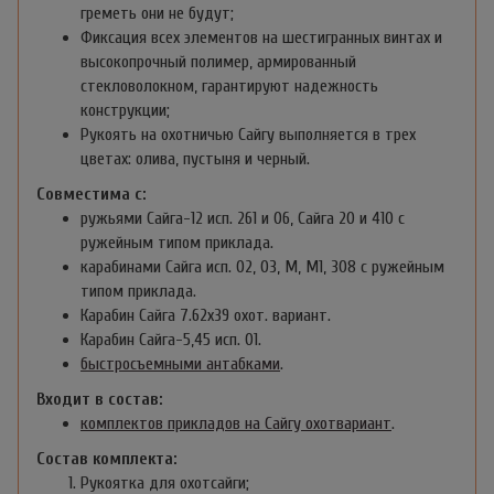
греметь они не будут;
Фиксация всех элементов на шестигранных винтах и
высокопрочный полимер, армированный
стекловолокном, гарантируют надежность
конструкции;
Рукоять на охотничью Сайгу выполняется в трех
цветах: олива, пустыня и черный.
Совместима с:
ружьями
Сайга-12 исп. 261 и 06, Сайга 20 и 410 с
ружейным типом приклада
.
карабинами
Сайга исп. 02, 03, М, М1, 308 с ружейным
типом приклада.
Карабин Cайга 7.62х39 охот. вариант.
Карабин Сайга-5,45 исп. 01.
быстросъемными антабками
.
Входит в состав:
комплектов прикладов на Сайгу охотвариант
.
Состав комплекта:
Рукоятка для охотсайги;