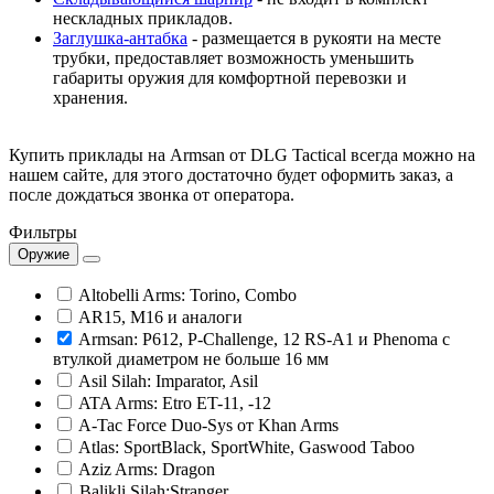
нескладных прикладов.
Заглушка-антабка
- размещается в рукояти на месте
трубки, предоставляет возможность уменьшить
габариты оружия для комфортной перевозки и
хранения.
Купить приклады на Armsan от DLG Tactical всегда можно на
нашем сайте, для этого достаточно будет оформить заказ, а
после дождаться звонка от оператора.
Фильтры
Оружие
Altobelli Arms: Torino, Combo
AR15, M16 и аналоги
Armsan: P612, P-Challenge, 12 RS-A1 и Phenoma с
втулкой диаметром не больше 16 мм
Asil Silah: Imparator, Asil
ATA Arms: Etro ET-11, -12
A-Tac Force Duo-Sys от Khan Arms
Atlas: SportBlack, SportWhite, Gaswood Taboo
Aziz Arms: Dragon
Balikli Silah:Stranger