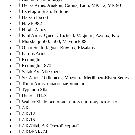
Derya Arms: Anakon; Carina, Lion, MK-12, VR 90
Esrefoglu Silah: Fortune
Hatsan Escort
Hawk 982
Huglu Atrox
Kral Arms: Queen, Tactical, Magnum, Azarax, Krx
Mossberg 500, -590, Maverick 88
Oncu Silah: Jaguar, Rownix, Eksalans
Pardus Arms
Remington
Remington 870
Safak Av: Mozzberk
Set Arms: Oldhimen-, Maeven-, Merilimen-Elven Series
Torun Arms: помповые модели
Typhoon Silah
Uzkon TR-X
Wallter Silah: все модели помп и полуавтоматов
АК
АК-12
АК-15
АК-74М, АК "сотой серии"
АКМ/АК-74