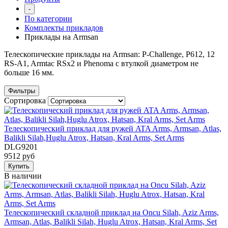
-
По категории
Комплекты прикладов
Приклады на Armsan
Телескопические приклады на Armsan:
P-Challenge,
P612, 12
RS-A1, Armtac RSx2 и Phenoma с втулкой диаметром не
больше 16 мм.
Фильтры
Сортировка
Телескопический приклад для ружей ATA Arms, Armsan, Atlas,
Balikli Silah,Huglu Atrox, Hatsan, Kral Arms, Set Arms
DLG9201
9512 руб
Купить
В наличии
Телескопический складной приклад на Oncu Silah, Aziz Arms,
Armsan, Atlas, Balikli Silah, Huglu Atrox, Hatsan, Kral Arms, Set