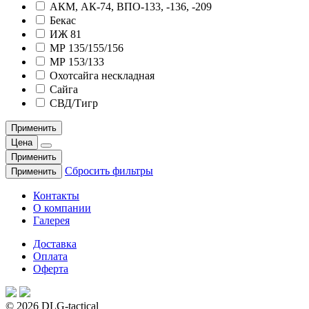
АКМ, АК-74, ВПО-133, -136, -209
Бекас
ИЖ 81
МР 135/155/156
МР 153/133
Охотсайга нескладная
Сайга
СВД/Тигр
Применить
Цена
Применить
Сбросить фильтры
Применить
Контакты
О компании
Галерея
Доставка
Оплата
Оферта
© 2026 DLG-tactical