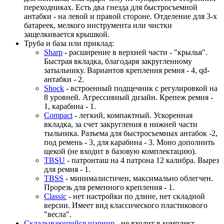
переходниках. Есть два гнезда для быстросъемной
антабки - на левой и правой стороне. Отделение для 3-х
батареек, мелкого инструмента или чистки
защелкивается крышкой.
Труба и база или приклад:
Sharp
- расширение в верхней части - "крылья".
Быстрая вкладка, благодаря закругленному
затыльнику. Вариантов крепления ремня - 4, qd-
антабки - 2.
Shock
- встроенный подщечник с регулировкой на
8 уровней. Агрессивный дизайн. Крепеж ремня -
1, карабина - 1.
Compact
- легкий, компактный. Ускоренная
вкладка, за счет закругления в нижней части
тыльника. Разъема для быстросъемных антабок -2,
под ремень - 3, для карабина - 3. Моно дополнить
щекой (не входит в базовую комплектацию).
TBSU
- патронташ на 4 патрона 12 калибра. Вырез
для ремня - 1.
TBSS
- минималистичен, максимально облегчен.
Прорезь для ременного крепления - 1.
Classic
- нет настройки по длине, нет складной
версии. Имеет вид классического пластикового
"весла".
Складывающийся шарнир
- не входит в комплект