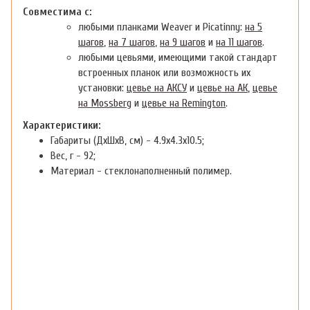
Совместима с:
любыми планками Weaver и Picatinny:
на 5
шагов
,
на 7 шагов
,
на 9 шагов
и
на 11 шагов
.
любыми цевьями, имеющими такой стандарт
встроенных планок или возможность их
установки:
цевье на АКСУ
и
цевье на АК
,
цевье
на Mossberg
и
цевье на Remington
.
Характеристики:
Габариты (ДхШхВ, см) - 4.9х4.3х10.5;
Вес, г - 92;
Материал - стеклонаполненный полимер.