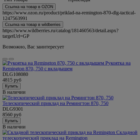
Ссылка на товар в OZON
https://www.ozon.ru/product/priklad-na-remington-870-dlg-tactical-
1247563991
Ссылка на товар в wildberries
https://www.wildberries.ru/catalog/181460563/detail.aspx?
targetUrl=GP
Возможно, Вас заинтересует
Рукоятка на
Remington 870, 750 с вкладышем
DLG108080
4815 руб
Купить
В наличии
Телескопический приклад на Ремингтон 870, 750
DLG9301
8560 руб
Купить
В наличии
Складной
телескопический приклад на Remington