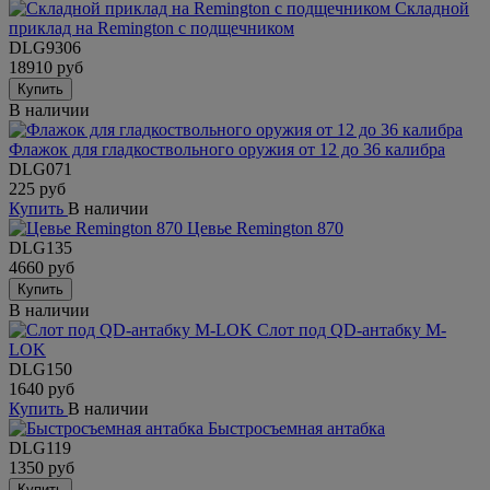
Складной
приклад на Remington с подщечником
DLG9306
18910 руб
Купить
В наличии
Флажок для гладкоствольного оружия от 12 до 36 калибра
DLG071
225 руб
Купить
В наличии
Цевье Remington 870
DLG135
4660 руб
Купить
В наличии
Слот под QD-антабку M-
LOK
DLG150
1640 руб
Купить
В наличии
Быстросъемная антабка
DLG119
1350 руб
Купить