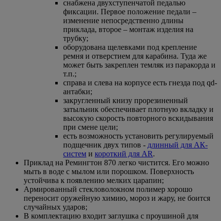
снабжена двухступенчатой педалью
фиксации. Первое положение педали –
изменение непосредственно длины
приклада, второе – монтаж изделия на
трубку;
оборудована щелевками под крепление
ремня и отверстием для карабина. Туда же
может быть закреплен темляк из паракорда и
т.п.;
справа и слева на корпусе есть гнезда под qd-
антабки;
закругленный книзу прорезиненный
затыльник обеспечивает плотную вкладку и
высокую скорость повторного вскидывания
при смене цели;
есть возможность установить регулируемый
подщечник двух типов -
длинный для АК-
систем
и
короткий для AR
.
Приклад на Ремингтон 870 легко чистится. Его можно
мыть в воде с мылом или порошком. Поверхность
устойчива к появлению мелких царапин;
Армированный стекловолокном полимер хорошо
переносит оружейную химию, мороз и жару, не боится
случайных ударов;
В комплектацию входит заглушка с проушиной для