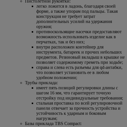
Пистолетной рукоятки:
легко ложится в ладонь, благодаря своей
форме, а также упорам под пальцы. Такая
конструкция не требует затрат
дополнительных усилий на удержания
оружия;
противоскользящие насечки предоставляют
возможность использовать изделие как в
перчатках, так и без них;
внутри расположен контейнер для
инструмента, батареек и прочих небольших
предметов. Резиновый вкладыш в крышке не
позволяет содержимому греметь при ходьбе;
справа и слева есть разъемы для qd-антабки,
что позволяет установить ее в любом
удобном положении;
Трубы приклада:
имеет пять позиций регулировки длины с
шагом 16 мм, что гарантирует точную
отстройку под индивидуальные требования;
стальная проставка по всей регулировочной
панели отвечает за прочность устройства и
устойчивость к ударным и боковым
нагрузкам;
Базы приклада TBS Compact: