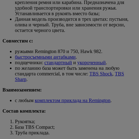
крепления ремня или карабина. Предназначена для
удобной транспортировки или хранения ружья.
Устанавливается в рукоять вместо базы;
Данная модель производится в трех цветах: пустыня,
олива и черный. Труба, вне зависимости от версии,
остается черного цвета.
Совместим с:
ружьями
Remington 870 и 750, Hawk 982
.
быстросъемными антабками
.
подщечники:
стандартный
и
укороченный
.
по желанию база может быть заменена на любую
стандарта commercial, в том числе:
TBS Shock
,
TBS
Sharp
.
Взаимозаменяем:
с любым
комплектом приклада на Remington
.
Состав комплекта:
Рукоятка;
База TBS Compact;
Труба приклада.