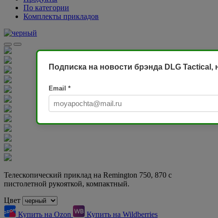
По категории
Комплекты прикладов
Подписка на новости брэнда DLG Tactical,
Email
*
Телескопический приклад на Remington 750, 870 с
пистолетной рукояткой, компактный.
Цвет
Купить на Ozon
Купить на Wildberries