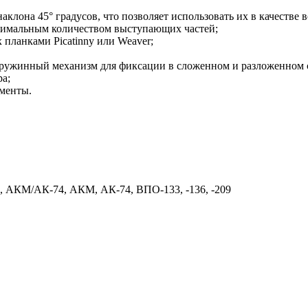
клона 45° градусов, что позволяет использовать их в качестве
имальным количеством выступающих частей;
планками Picatinny или Weaver;
пружинный механизм для фиксации в сложенном и разложенном 
а;
ументы.
, АКМ/АК-74, АКМ, АК-74, ВПО-133, -136, -209