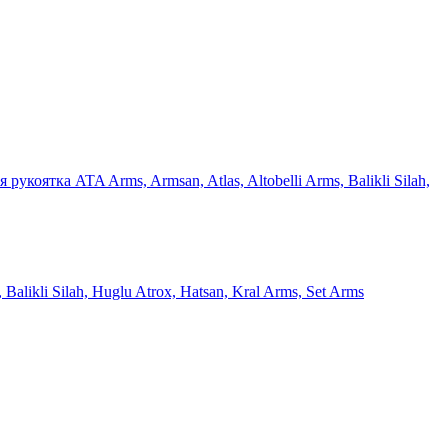
рукоятка ATA Arms, Armsan, Atlas, Altobelli Arms, Balikli Silah,
Balikli Silah, Huglu Atrox, Hatsan, Kral Arms, Set Arms