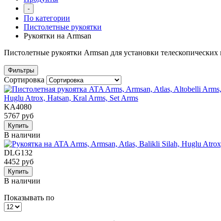
-
По категории
Пистолетные рукоятки
Рукоятки на Armsan
Пистолетные рукоятки Armsan для установки телескопических 
Фильтры
Сортировка
Huglu Atrox, Hatsan, Kral Arms, Set Arms
KA4080
5767 руб
Купить
В наличии
DLG132
4452 руб
Купить
В наличии
Показывать по