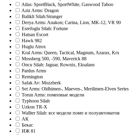
Atlas: SportBlack, SportWhite, Gaswood Taboo
Aziz Arms: Dragon
Balikli Silah:Stranger
Derya Arms: Anakon; Carina, Lion, MK-12, VR 90
Esrefoglu Silah: Fortune
Hatsan Escort
Hawk 982
Huglu Atrox
Kral Arms: Queen, Tactical, Magnum, Azarax, Krx
Mossberg 500, -590, Maverick 88
Oncu Silah: Jaguar, Rownix, Eksalans
Pardus Arms
Remington
Safak Av: Mozzberk
Set Arms: Oldhimen-, Maeven-, Merilimen-Elven Series
Torun Arms: помповые модели
Typhoon Silah
Uzkon TR-X
Wallter Silah: все модели помп и полуавтоматов
АК
Бекас
ИЖ 81