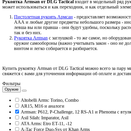
Рукоятка Armsan от DLG Tactical
входит в модельный ряд рук
может использоваться и как переходник, и как отдельный элеме
Пистолетная рукоять Армсан
- предоставляет возможнос
ААА и любые другие предметы небольшого размера - инстр
левша вы или правша - они будут удобны, поскольку рас
так и без них.
Рукоятка Armsan
с заглушкой
- то же самое, но оборудов
оружие самообороны (важно учитывать закон - оно не до
винтом и легко собирается и разбирается.
Купить рукоятку Armsan от DLG Tactical можно всего за пару м
свяжется с вами для уточнения информации об оплате и достав
Фильтры
Оружие
Altobelli Arms: Torino, Combo
AR15, M16 и аналоги
Armsan: P612, P-Challenge, 12 RS-A1 и Phenoma с вту
Asil Silah: Imparator, Asil
ATA Arms: Etro ET-11, -12
A-Tac Force Duo-Sys от Khan Arms