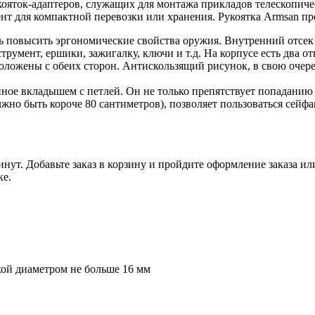
ояток-адаптеров, служащих для монтажа прикладов телескопиче
нт для компактной перевозки или хранения. Рукоятка Armsan пре
ть повысить эргономические свойства оружия. Внутренний отсек
умент, ершики, зажигалку, ключи и т.д. На корпусе есть два от
положены с обеих сторон. Антискользящий рисунок, в свою очер
анное вкладышем с петлей. Он не только препятствует попаданию
лжно быть короче 80 сантиметров), позволяет пользоваться сей
инут. Добавьте заказ в корзину и пройдите оформление заказа и
ке.
лкой диаметром не больше 16 мм